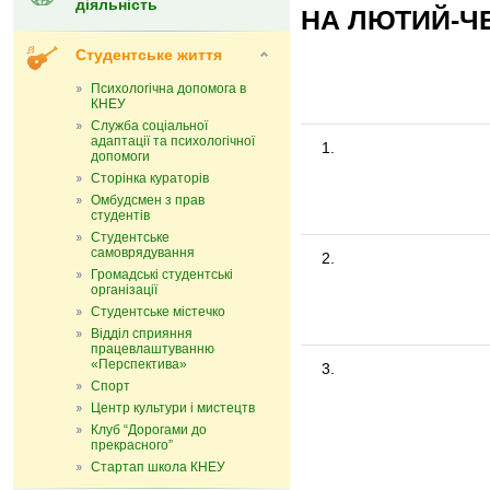
діяльність
НА ЛЮТИЙ-ЧЕ
Студентське життя
Психологічна допомога в
КНЕУ
Служба соціальної
адаптації та психологічної
1.
допомоги
Сторінка кураторів
Омбудсмен з прав
студентів
Студентське
самоврядування
2.
Громадські студентські
організації
Студентське містечко
Відділ сприяння
працевлаштуванню
«Перспектива»
3.
Спорт
Центр культури і мистецтв
Клуб “Дорогами до
прекрасного”
Стартап школа КНЕУ