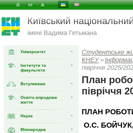
Київський національни
імені Вадима Гетьмана
Студентське ж
Університет
КНЕУ
»
Інформац
Інститути та
півріччя 2025/202
факультети
План робо
Вступникам
півріччя 2
Освіта впродовж
життя
ПЛАН РОБОТ
Наука
О.С. БОЙЧУК,
Міжнародна