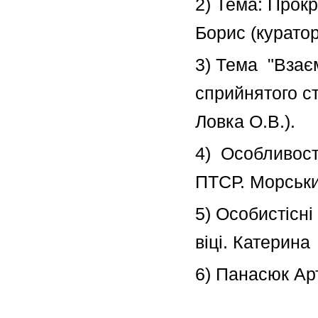
2) Тема: Прокр
Борис (куратор
3) Тема "Взаєм
сприйнятого ст
Ловка О.В.).
4) Особливості
ПТСР. Морськи
5) Особистісн
віці. Катерина
6) Панасюк Арт