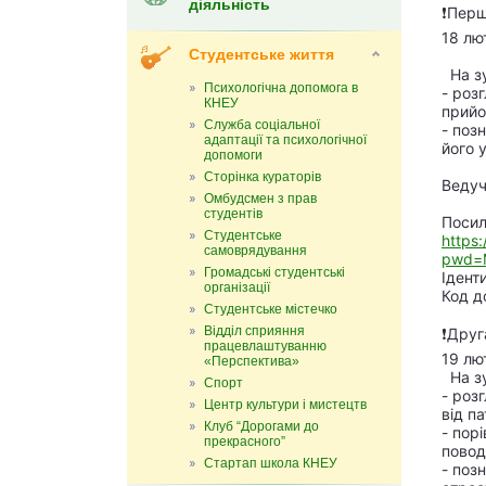
діяльність
❗️Пер
18 лю
Студентське життя
На зу
Психологічна допомога в
- роз
КНЕУ
прийо
Служба соціальної
- поз
адаптації та психологічної
його 
допомоги
Сторінка кураторів
Ведуч
Омбудсмен з прав
студентів
Посил
Студентське
https
самоврядування
pwd=M
Громадські студентські
Ідент
організації
Код д
Студентське містечко
Відділ сприяння
❗️Дру
працевлаштуванню
19 лю
«Перспектива»
На зу
Спорт
- роз
Центр культури і мистецтв
від па
Клуб “Дорогами до
- пор
прекрасного”
повод
Стартап школа КНЕУ
- поз