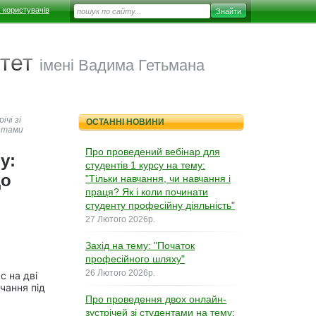
 користувачів
тет
імені Вадима Гетьмана
ічі зі
ОСТАННІ НОВИНИ
кетами
Про проведений вебінар для
у:
студентів 1 курсу на тему:
до
"Тільки навчання, чи навчання і
праця? Як і коли починати
студенту професійну діяльність"
27 Лютого 2026р.
Захід на тему: "Початок
професійного шляху"
26 Лютого 2026р.
с на дві
вчання під
Про проведення двох онлайн-
зустрічей зі студентами на тему: