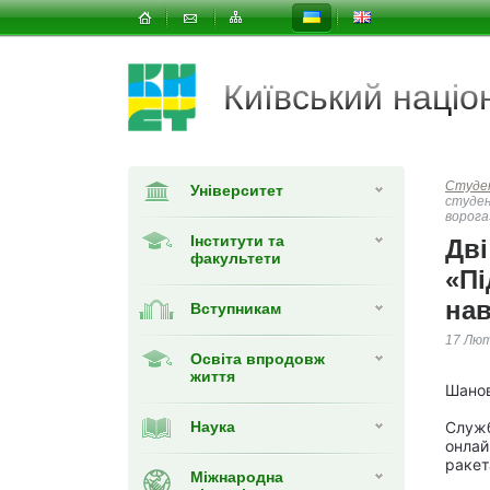
Київський наці
Студе
Університет
студен
ворога
Інститути та
Дві
факультети
«Пі
нав
Вступникам
17 Лют
Освіта впродовж
життя
Шанов
Наука
Служб
онлай
ракет
Міжнародна