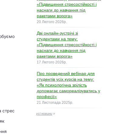
«Підвищення стресостійкості і
наснаги до навчання під
ракетами ворога»
20 Лютого 2026р.
Дві онлайн-зустрічі зі
робуємо
студентами на тему:
«Підвищення стресостійкості і
наснаги до навчання під
ракетами ворога»
17 Лютого 2026р.
Про проведений вебінар для
студентів усіх курсів на тему:
«Як психологічна зрілість
допомагає самореалізуватись у
професії»
21 Листопада 2025р.
а стрес
усі новини
»
 як
ння