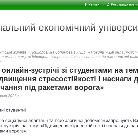
Увійти
Реєстрація нових
ональний економічний
універси
нтське життя
»
Психологічна допомога в КНЕУ
»
Новини
»
Дві онлайн-зустр
тами на тему: «Підвищення стресостійкості і наснаги до навчання під ра
»
 онлайн-зустрічі зі студентами на тем
двищення стресостійкості і наснаги 
чання під ракетами ворога»
ого 2026р.
ні студенти!
а соціальної адаптації та психологічної допомоги запрошують Ва
н-зустрічі на тему: «Підвищення стресостійкості і наснаги до на
ами ворога».