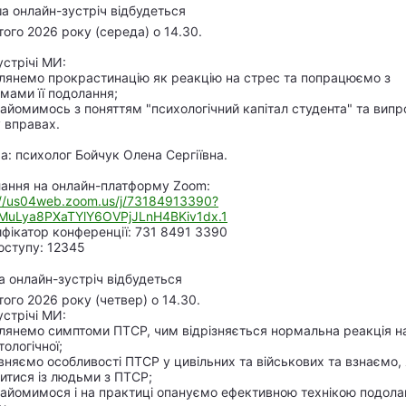
ша онлайн-зустріч відбудеться
того
2026
року (середа) о 14.30.
стрічі МИ:
глянемо прокрастинацію як реакцію на стрес та попрацюємо з
мами її подолання;
найомимось з поняттям "психологічний капітал студента" та вип
у вправах.
а: психолог Бойчук Олена Сергіївна.
ання на онлайн-платформу Zoom:
://us04web.zoom.us/j/73184913390?
uLya8PXaTYlY6OVPjJLnH4BKiv1dx.1
ифікатор конференції: 731 8491 3390
оступу: 12345
га онлайн-зустріч відбудеться
того
2026
року (четвер) о 14.30.
стрічі МИ:
глянемо симптоми ПТСР, чим відрізняється нормальна реакція н
тологічної;
івняємо особливості ПТСР у цивільних та військових та взнаємо,
итися із людьми з ПТСР;
найомимося і на практиці опануємо ефективною технікою подола