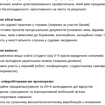
агнемо знайти цілеспрямованого професіонала, який вміє працюва
 багатозадачності, орієнтованого на якість та результат.
ні обов’язки:
ліз судової практики у справах (зокрема за участю банків)
готовка проєктів процесуальних документів (позовних заяв, відзивів,
тань, заяв з вимогами до боржників, апеляційних, касаційних скарг 
сть у якості вільного слухача у судових засіданнях
ні вимоги:
акінчена вища освіта (студент (ка) 4−5 курсів юридичних напрямів)
льне володіння українською мовою (зокрема діловою)
тивна участь у науковій роботі, конференціях, студентському самовр
 перевагою)
 співробітникам ми пропонуємо:
ційне працевлаштування та 24+4 календарних дні відпустки
дичне страхування та корпоративний мобільний зв’язок
рпоративне навчання
боту на сучасному високотехнологічному виробництві з іноземним