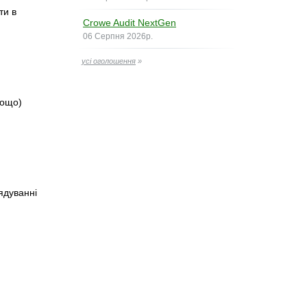
ти в
Crowe Audit NextGen
06 Серпня 2026р.
усі оголошення
»
тощо)
ядуванні