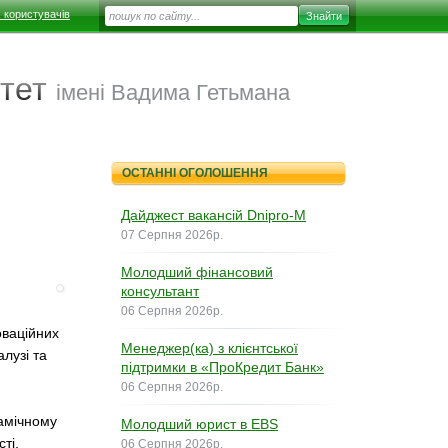
 користувачів
тет
імені Вадима Гетьмана
ОСТАННІ ОГОЛОШЕННЯ
Дайджест вакансій Dnipro-M
07 Серпня 2026р.
Молодший фінансовий
консультант
06 Серпня 2026р.
оваційних
Менеджер(ка) з клієнтської
алузі та
підтримки в «ПроКредит Банк»
06 Серпня 2026р.
амічному
Молодший юрист в EBS
ті.
06 Серпня 2026р.