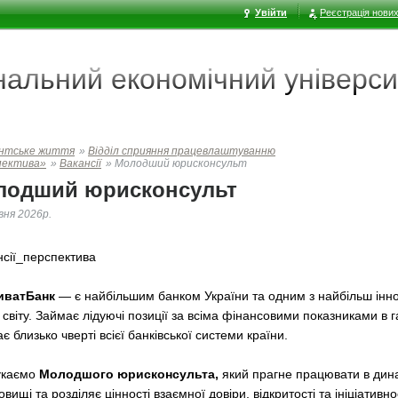
Увійти
Реєстрація нових
ональний економічний
універси
нтське життя
»
Відділ сприяння працевлаштуванню
пектива»
»
Вакансії
»
Молодший юрисконсульт
лодший юрисконсульт
вня 2026р.
нсії_перспектива
иватБанк
— є найбільшим банком України та одним з найбільш інн
 світу. Займає лідуючі позиції за всіма фінансовими показниками в г
є близько чверті всієї банківської системи країни.
укаємо
Молодшого юрисконсульта,
який прагне працювати в дин
вищі та розділяє цінності взаємної довіри, відкритості та ініціативнос