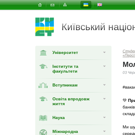
Київський наці
Студе
Університет
«Перс
Мо
Інститути та
факультети
03 Чер
Вступникам
#вака
Освіта впродовж
💚
Пр
життя
банків
склада
Наука
Ми ш
Міжнародна
середо