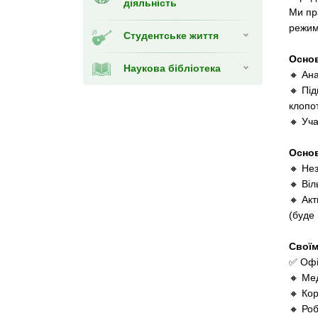
діяльність
Ми пр
режимі
Студентське життя
Основ
Наукова бібліотека
🔸 Ана
🔸 Під
клопо
🔸 Уча
Основ
🔸 Нез
🔸 Ві
🔸 Ак
(буде
Своїм
✅ Офі
🔸 Ме
🔸 Ко
🔸 Ро