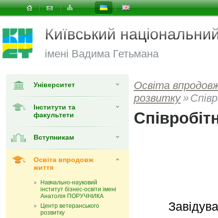
Київський національни
імені Вадима Гетьмана
Освіта впродов
Університет
розвитку
»
Спів
Інститути та
Співробіт
факультети
Вступникам
Освіта впродовж
життя
Навчально-науковий
інститут бізнес-освіти імені
Анатолія ПОРУЧНИКА
Завідува
Центр ветеранського
розвитку