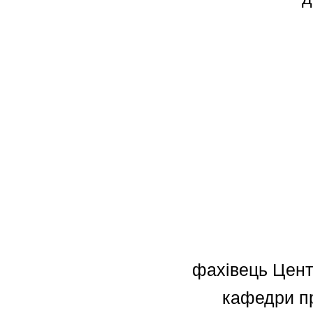
фахівець Цент
кафедри п