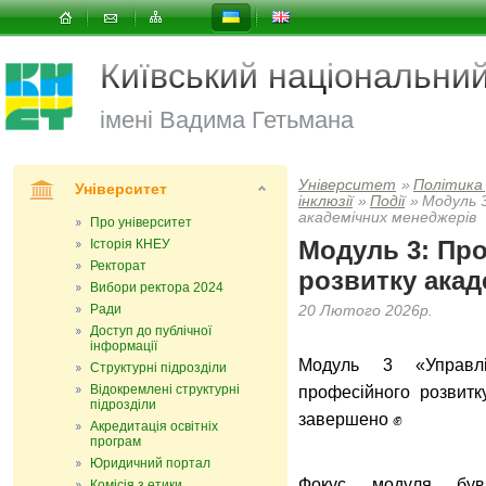
Київський національни
імені Вадима Гетьмана
Університет
»
Політика
Університет
інклюзії
»
Події
»
Модуль 
академічних менеджерів
Про університет
Модуль 3: Пр
Історія КНЕУ
Ректорат
розвитку акад
Вибори ректора 2024
Ради
20 Лютого 2026р.
Доступ до публічної
інформації
Модуль 3 «Управл
Структурні підрозділи
Відокремлені структурні
професійного розвитк
підрозділи
завершено ✊
Акредитація освітніх
програм
Юридичний портал
Фокус модуля був
Комісія з етики