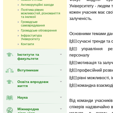
Антикорупційні заходи
Університету - людям 
Політика рівних
кожен учасник має свої
можливостей, різноманіття
та інклюзії
залученість.
Громадське
самоврядування
Громадське обговорення
Основними темами дан
Інфрастуктура
Університету
🙌🏻сучасні тренди та
Контакти
🙌🏻управління рез
Інститути та
персоналу
факультети
🙌🏻мотивація та залуч
Вступникам
🙌🏻професійний розв
🙌🏻рівні можливості, 
Освіта впродовж
🙌🏻командна взаємоді
життя
Наука
Від команди учасників
спікерів надзвичайно 
Міжнародна