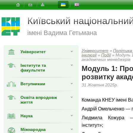
Київський національни
імені Вадима Гетьмана
Університет
»
Політика
Університет
інклюзії
»
Події
»
Модуль 
академічних менеджерів
Інститути та
Модуль 1: Пр
факультети
розвитку акад
Вступникам
31 Жовтня 2025р.
Освіта впродовж
Команда КНЕУ імені Ва
життя
Андрій Омельченко — 
Наука
Людмила Кожура —
інститут»;
Міжнародна