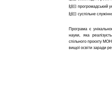
🙌🏻 прогромадський у
🙌🏻 суспільне служінн
Програма є унікальною
науки, яка реалізує
спільного проєкту МОН
вищої освіти заради ре