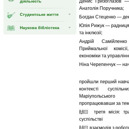
Денис Гризоглазов — 
діяльність
Анатолія Поручника;
Студентське життя
Богдан Стеценко — дек
Юлія Рижук — радниця 
Наукова бібліотека
та інклюзії;
Андрій Самійленк
Приймальної комісі
економіки та управлінн
Ніна Черепенчук — нач
пройшли перший навча
контексті суспіл
Маріупольського
пропрацювавши за те
🙌🏻 третя місія: тр
суспільстві
🙌🏻 взаємодія з робо