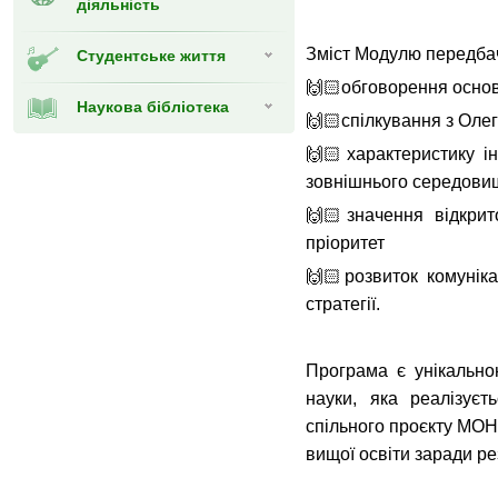
діяльність
Зміст Модулю передба
Студентське життя
🙌🏻обговорення основ
Наукова бібліотека
🙌🏻спілкування з Оле
🙌🏻характеристику ін
зовнішнього середови
🙌🏻значення відкрит
пріоритет
🙌🏻розвиток комуніка
стратегії.
Програма є унікальною
науки, яка реалізує
спільного проєкту МОН
вищої освіти заради ре