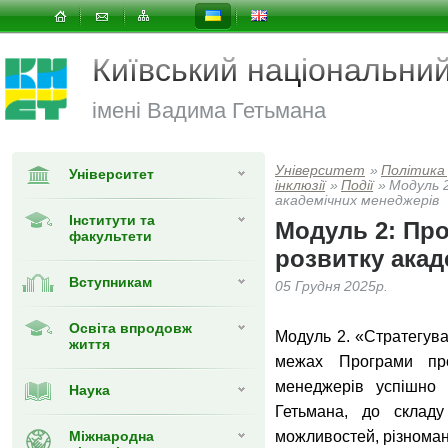
Київський національни
імені Вадима Гетьмана
Університет
»
Політика
Університет
інклюзії
»
Події
»
Модуль 
академічних менеджерів
Інститути та
Модуль 2: Пр
факультети
розвитку акад
Вступникам
05 Грудня 2025р.
Освіта впродовж
Модуль 2. «Стратегува
життя
межах Програми про
менеджерів успішно
Наука
Гетьмана, до складу
Міжнародна
можливостей, різноман