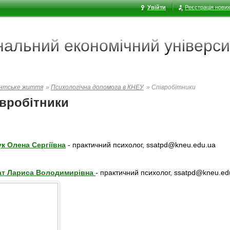
Увійти
Реєстрація нових
ональний економічний
універси
нтське життя
»
Психологічна допомога в КНЕУ
»
Співробітники
вробітники
к Олена Сергіївна
- практичний психолог,
ssatpd@kneu.edu.ua
ат Лариса Володимирівна
-
практичний
психолог,
ssatpd@kneu.ed