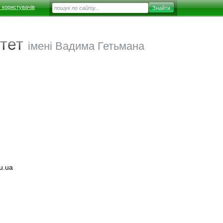
 користувачів
тет
імені Вадима Гетьмана
u.ua