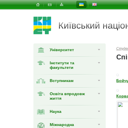
Київський наці
Студе
Університет
Спі
Інститути та
факультети
Вступникам
Бойчу
Освіта впродовж
Корв
життя
Наука
Міжнародна