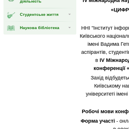
І
V
Міжнародна на
діяльність
«ЦИФР
Студентське життя
ННІ "Інститут інфор
Наукова бібліотека
Київського націонал
імені Вадима Гет
аспірантів, студент
в
I
V
Міжнарод
конференції
Захід відбудеть
Київському на
університеті імен
Робочі мови конф
Форма участі
- онл