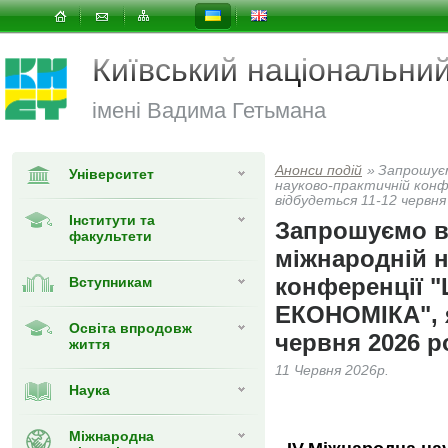
Київський національни
імені Вадима Гетьмана
Анонси подій
»
Запрошуєм
Університет
науково-практичній кон
відбудеться 11-12 червня
Інститути та
Запрошуємо вз
факультети
міжнародній н
конференції
Вступникам
ЕКОНОМІКА", я
Освіта впродовж
червня 2026 р
життя
11 Червня 2026р.
Наука
Міжнародна