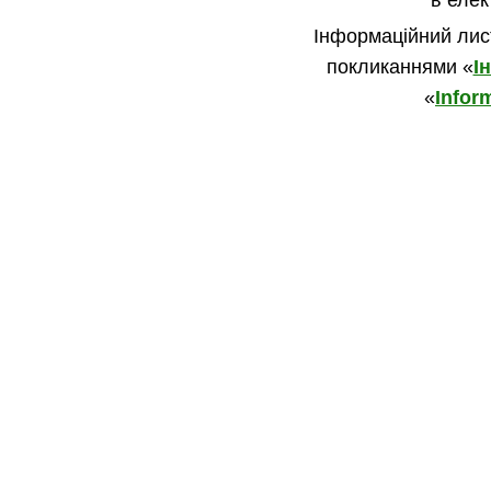
в елек
Інформаційний лис
покликаннями «
І
«
Inform