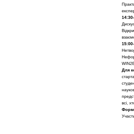
Практи
експер
14:30
Диску
Відкри
взаємо
15:00
Нетво
Нефор
WIN2E
Для к
старта
студен
науков
предс
всі, х
Форм
Участ