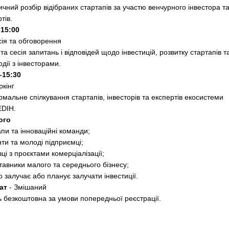
чний розбір відібраних стартапів за участю венчурного інвестора т
тів.
-15:00
сія та обговорення
та сесія запитань і відповідей щодо інвестицій, розвитку стартапів т
дії з інвесторами.
–15:30
ркінг
мальне спілкування стартапів, інвесторів та експертів екосистеми
DIH.
ого
пи та інноваційні команди;
ти та молоді підприємці;
ці з проєктами комерціалізації;
тавники малого та середнього бізнесу;
то залучає або планує залучати інвестиції.
ат
- Змішаний
ь безкоштовна за умови попередньої реєстрації.