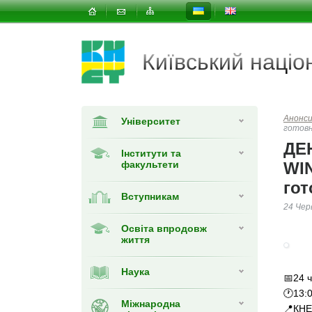
Київський наці
Анонси
Університет
готов
ДЕ
Інститути та
факультети
WIN
гот
Вступникам
24 Чер
Освіта впродовж
життя
Наука
📅24 
🕐13:
Міжнародна
📍КНЕ