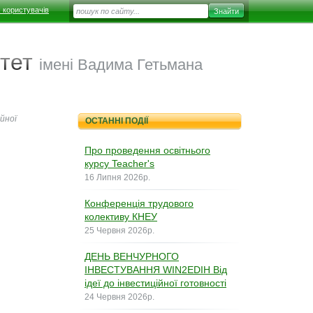
 користувачів
тет
імені Вадима Гетьмана
йної
ОСТАННІ ПОДІЇ
Про проведення освітнього
курсу Teacher's
16 Липня 2026р.
Конференція трудового
колективу КНЕУ
25 Червня 2026р.
ДЕНЬ ВЕНЧУРНОГО
ІНВЕСТУВАННЯ WIN2EDIH Від
ідеї до інвестиційної готовності
24 Червня 2026р.