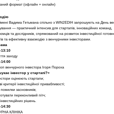
шаний формат (офлайн + онлайн)
подію
імені Вадима Гетьмана спільно з WIN2EDIH запрошують на День ве
тування — практичний інтенсив для стартапів, інноваційних команд,
ємців та дослідників, спрямований на розвиток інвестиційної готовн
тів та ефективну взаємодію з венчурними інвесторами.
рама
–13:10
иття заходу
–14:00
оп венчурного інвестора Ігоря Пороха
укає інвестор у стартапі?»
вестори оцінюють стартапи;
і критерії інвестиційної привабливості;
 помилки засновників;
готувати переконливий пітч;
 інвестиційних рішень.
–14:30
РНА КЛІНІКА