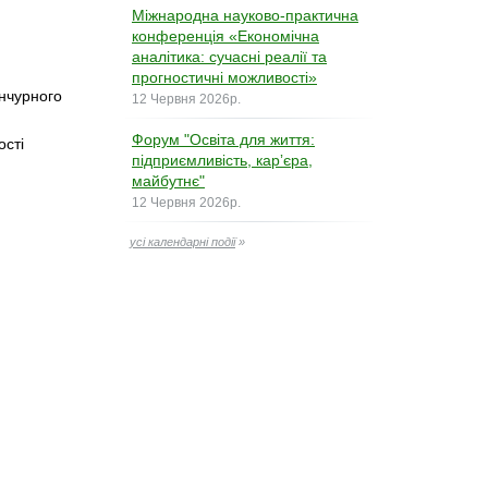
Міжнародна науково-практична
конференція «Економічна
аналітика: сучасні реалії та
прогностичні можливості»
нчурного
12 Червня 2026р.
Форум "Освіта для життя:
ості
підприємливість, карʼєра,
майбутнє"
12 Червня 2026р.
усі календарні події
»