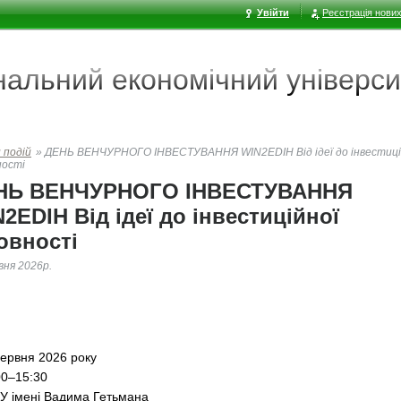
Увійти
Реєстрація нових
ональний економічний
універси
 подій
»
ДЕНЬ ВЕНЧУРНОГО ІНВЕСТУВАННЯ WIN2EDIH Від ідеї до інвестиці
ності
НЬ ВЕНЧУРНОГО ІНВЕСТУВАННЯ
2EDIH Від ідеї до інвестиційної
овності
вня 2026р.
червня 2026 року
00–15:30
У імені Вадима Гетьмана