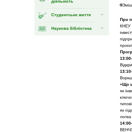
діяльність
🌐Змі
Студентське життя
Про 
КНЕУ 
Наукова бібліотека
інвес
підпри
проєк
Прог
13:00
Відкр
13:10
Воркш
«Що ш
як ін
ключов
типові
як під
логіка
14:00
ВЕНЧУ