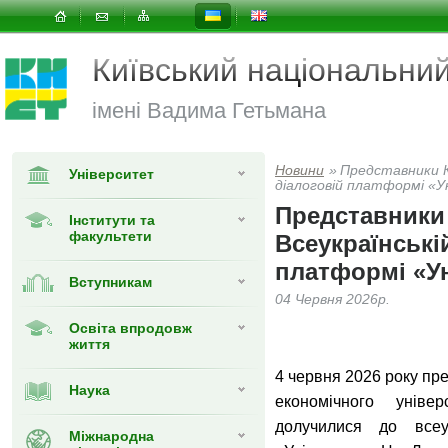
Київський національни
імені Вадима Гетьмана
Новини
»
Представники К
Університет
діалоговій платформі «
Представники 
Інститути та
факультети
Всеукраїнські
платформі «У
Вступникам
04 Червня 2026р.
Освіта впродовж
життя
4 червня 2026 року пр
Наука
економічного уніве
долучилися до всеук
Міжнародна