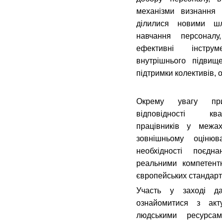
механізми визнання 
ділилися новими шл
навчання персонал
ефективні інструм
внутрішнього підвище
підтримки колективів, 
Окрему увагу прид
відповідності квал
працівників у межах
зовнішньому оціню
необхідності поєдн
реальними компетент
європейських стандарт
Участь у заході д
ознайомитися з акт
людськими ресурсам