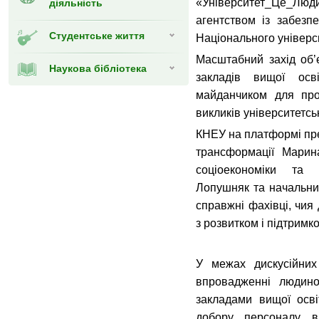
«Університет_Це_Люд
діяльність
агентством із забезпе
Студентське життя
Національного універси
Масштабний захід об’є
Наукова бібліотека
закладів вищої ос
майданчиком для про
викликів університетс
КНЕУ на платформі пре
трансформації Марин
соціоекономіки та
Лопушняк та начальниц
справжні фахівці, чия
з розвитком і підтримк
У межах дискусійних
впровадженні людино
закладами вищої осві
добору персоналу, в