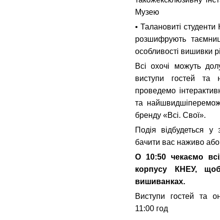
Музею
• Талановиті студенти 
розшифрують таємниці
особливості вишивки рі
Всі охочі можуть дол
виступи гостей та 
проведемо інтерактив
та найшвидшіпереможц
бренду «Всі. Свої».
Подія відбудеться у
бачити вас наживо або
О 10:50 чекаємо вс
корпусу КНЕУ, що
вишиванках.
Виступи гостей та о
11:00 год