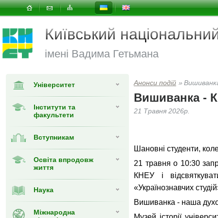
Київський національни
імені Вадима Гетьмана
Анонси подій
»
Вишиванка
Університет
Вишиванка - 
Інститути та
21 Травня 2026р.
факультети
Вступникам
Шановні студенти, коле
Освіта впродовж
21 травня о 10:30 запр
життя
КНЕУ і відсвяткува
«Українознавчих студій
Наука
Вишиванка - наша духо
Міжнародна
Музей історії універс