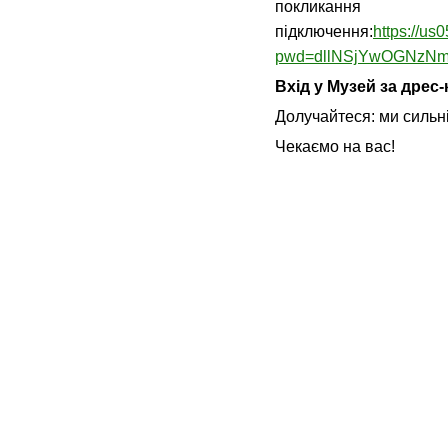
покли
підключення:
https://us
pwd=dllNSjYwOGNzNm
Вхід у Музей за дрес
Долучайтеся: ми сильні,
Чекаємо на вас!