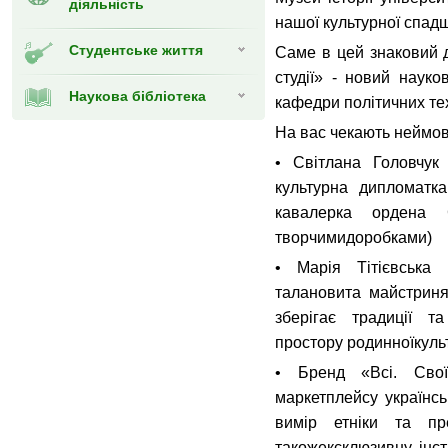
діяльність
нашої культурної спад
Студентське життя
Саме в цей знаковий д
студії» - новий науко
Наукова бібліотека
кафедри політичних те
На вас чекають неймові
• Світлана Головчук 
культурна дипломатка
кавалерка ордена 
творчимидоробками)
• Марія Тітієвська 
талановита майстриня
зберігає традиції т
простору родинноїкуль
• Бренд «Всі. Сво
маркетплейсу українсь
вимір етніки та пр
такожексклюзивну інст