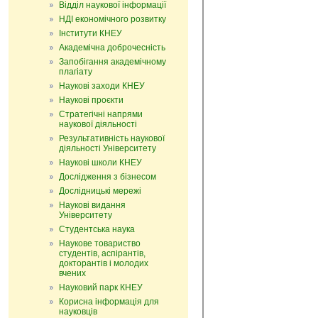
Відділ наукової інформації
НДІ економічного розвитку
Інститути КНЕУ
Академічна доброчесність
Запобігання академічному
плагіату
Наукові заходи КНЕУ
Наукові проєкти
Стратегічні напрями
наукової діяльності
Результативність наукової
діяльності Університету
Наукові школи КНЕУ
Дослідження з бізнесом
Дослідницькі мережі
Наукові видання
Університету
Студентська наука
Наукове товариство
студентів, аспірантів,
докторантів і молодих
вчених
Науковий парк КНЕУ
Корисна інформація для
науковців