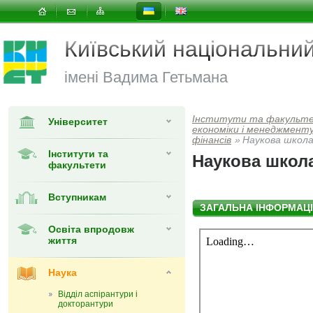
Київський національни
імені Вадима Гетьмана
Інститути та факульт
Університет
економiки i менеджмент
фінансів
»
Наукова школа
Інститути та
Наукова школ
факультети
Вступникам
ЗАГАЛЬНА ІНФОРМАЦ
Освіта впродовж
життя
Наука
Відділ аспірантури і
докторантури