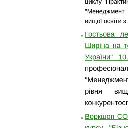
циклу "Практи
"Менеджмент б
вищої освіти 
Гостьова л
Щиріна на т
України" 10
професіон
"Менеджмент 
рівня вищ
конкурентос
Воркшоп COO
курсу "Бізн