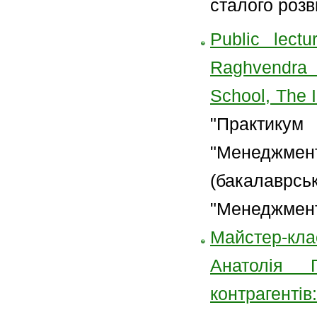
сталого розв
Public lect
Raghvendra 
School, The I
"Практикум
"Менеджме
(бакалаврс
"Менеджмент
Майстер-кла
Анатолія 
контрагентів