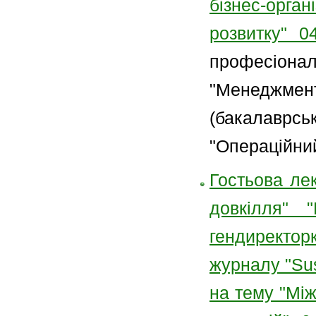
бізнес-орг
розвитку" 04
професіон
"Менеджме
(бакалаврс
"Операційни
Гостьова ле
довкілля" 
гендиректо
журналу "Su
на тему "Мі