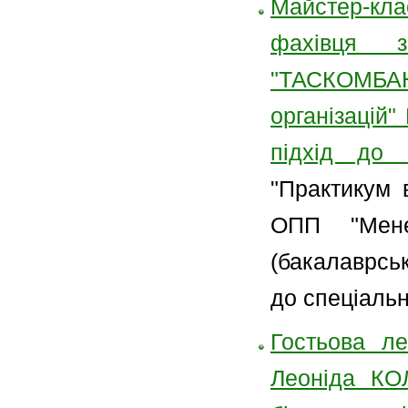
Майстер-кл
фахівця 
"ТАСКОМБАН
організацій"
підхід до 
"Практикум 
ОПП "Мене
(бакалаврсь
до спеціальн
Гостьова ле
Леоніда КО