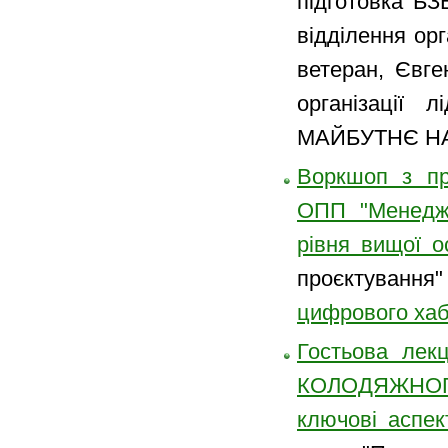
підготовка БЗ
відділення ор
ветеран, Євге
організації 
МАЙБУТНЄ НАЦ
Воркшоп з пре
ОПП "Менеджме
рівня вищої о
проєктуванн
цифрового ха
Гостьова лек
КОЛОДЯЖНОГО 
ключові аспек