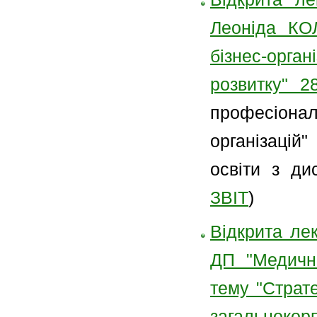
Леоніда КО
бізнес-орг
розвитку" 28
професіонал
організацій
освіти з ди
ЗВІТ
)
Відкрита лек
ДП "Медичн
тему "Страте
загальнокорп