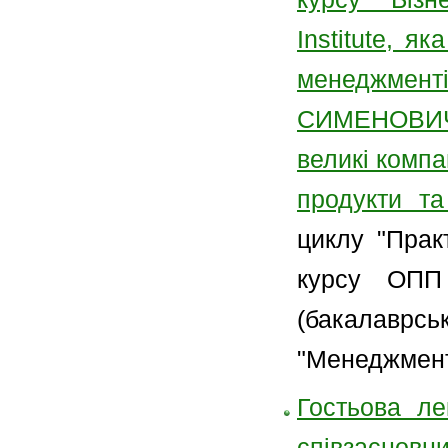
Institute, я
менеджменті
СИМЕНОВИЧ н
великі компа
продукти та
циклу "Прак
курсу ОПП 
(бакалаврс
"Менеджмент 
Гостьова ле
співзаснов