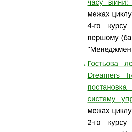
часу війни: 
межах циклу
4-го курсу
першому (бак
"Менеджмент 
Гостьова ле
Dreamers 
постановка 
систему упр
межах циклу
2-го курсу