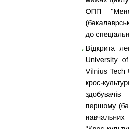
ОПП "Мене
(бакалаврсь
до спеціальн
Відкрита ле
University of
Vilnius Tech 
крос-культ
здобувачів
першому (бак
навчальних 
"Крос-культур