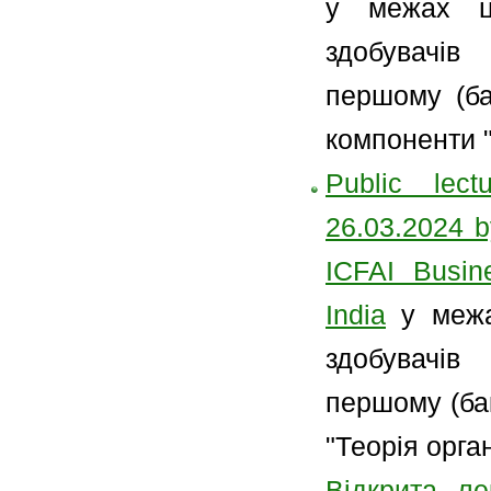
у межах ц
здобувачів
першому (ба
компоненти "
Public lect
26.03.2024 
ICFAI Busin
India
у меж
здобувачів
першому (бак
"Теорія орган
Відкрита ле