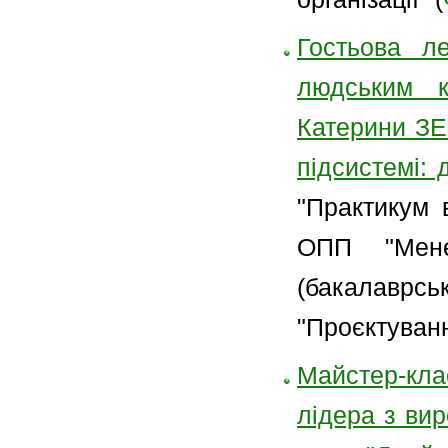
Гостьова ле
людським к
Катерини ЗЕ
підсистемі: 
"Практикум 
ОПП "Мене
(бакалаврс
"Проєктуванн
Майстер-клас
лідера з вир