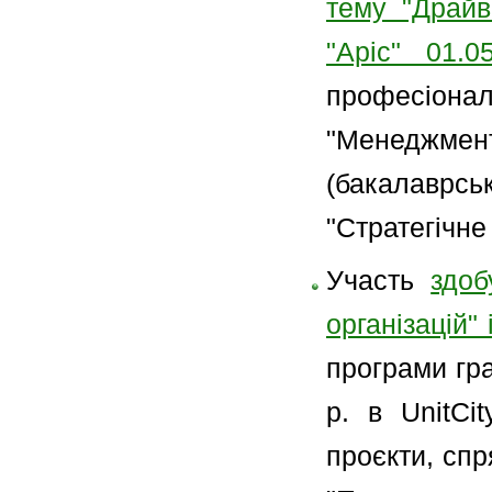
тему "Драйв
"Аріс" 01.0
професіон
"Менеджме
(бакалаврс
"Стратегічне
Участь
здоб
організацій
програми гра
р. в UnitCi
проєкти, спр