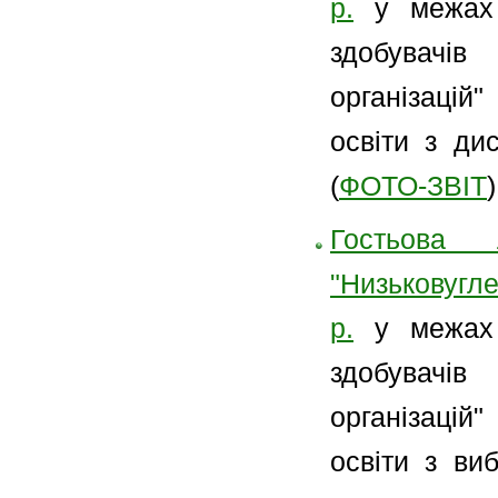
р.
у межах 
здобувачі
організацій
освіти з ди
(
ФОТО-ЗВІТ
)
Гостьова
"Низьковугл
р.
у межах 
здобувачі
організацій
освіти з ви