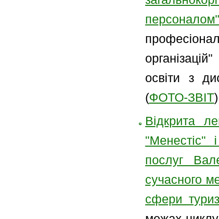
персоналом"
професіонал
організацій
освіти з ди
(
ФОТО-ЗВІТ
)
Відкрита ле
"Менестіс" 
послуг Вал
сучасного ме
сфери туриз
межах циклу