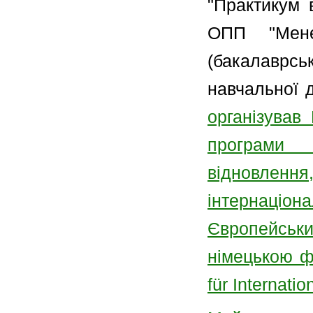
"Практикум 
ОПП "Мене
(бакалаврс
навчальної д
організував
програми 
відновле
інтернаціо
Європейськи
німецькою ф
für Internati