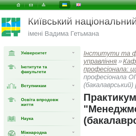
Київський національни
імені Вадима Гетьмана
Інститути та 
Університет
управлiння
»
Каф
Інститути та
професіонала: ц
факультети
професіонала ОП
(бакалаврський) 
Вступникам
Практикум
Освіта впродовж
життя
"Менеджме
(бакалаврс
Наука
Міжнародна