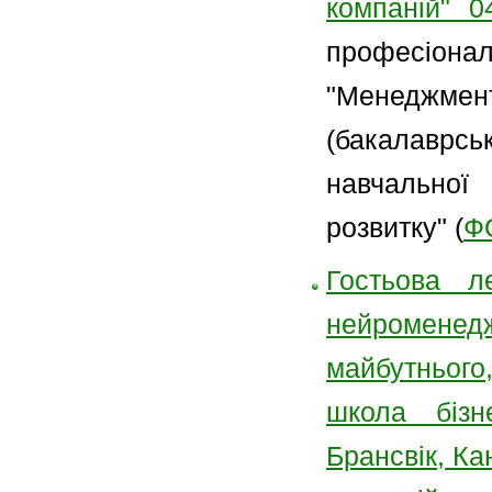
компаній" 0
професіон
"Менеджме
(бакалаврс
навчальн
розвитку" (
Ф
Гостьова ле
нейроменед
майбутнього
школа бізн
Брансвік, К