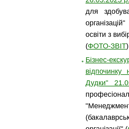
для здобув
організацій
освіти з виб
(
ФОТО-ЗВІТ
)
Бізнес-екс
відпочинку 
Дудки" 21.0
професіон
"Менеджме
(бакалаврськ
організації" (