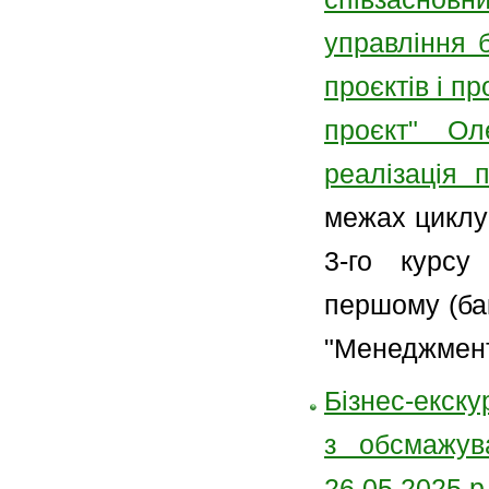
управління 
проєктів і п
проєкт" О
реалізація п
межах циклу
3-го курсу
першому (бак
"Менеджмент 
Бізнес-екску
з обсмажува
26.05.2025 р