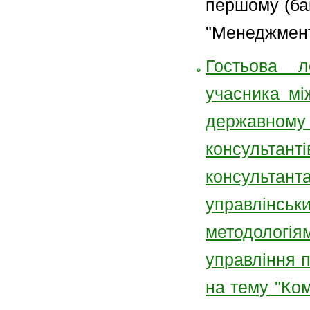
першому (бак
"Менеджмент
Гостьова л
учасника мі
державном
консультант
консультан
управлінс
методологія
управління 
на тему "Ком