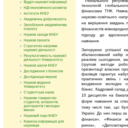
глобального регулюв
Відділ наукової інформації
технологій глобальног
НДІ економічного розвитку
фінансами ТНК.
Навча
Інститути КНЕУ
науково-освітнього нап
Академічна доброчесність
на вирішення завдань п
Запобігання академічному
плагіату
фінансистів міжнародно
Наукові заходи КНЕУ
підходу до вдосконал
Наукові проєкти
навчання.
Стратегічні напрями
Запорукою успішної ка
наукової діяльності
збалансований набір на
Результативність наукової
реаліям сьогодення, за
діяльності Університету
(групові методи робот
Наукові школи КНЕУ
презентації власних про
Дослідження з бізнесом
фахівців гарантує набут
Дослідницькі мережі
практичних вмінь і н
Наукові видання
входження молодих сп
Університету
бізнес. Кадровий склад
Студентська наука
10 дисциплін на бакала
Наукове товариство
форм навчання за спец
студентів, аспірантів,
докторантів і молодих
тому числі такі, що бу
вчених
Україні. До них перш за
Науковий парк КНЕУ
фінанси», «Фінанси м
Корисна інформація для
ринок», «Депозитарн
науковців