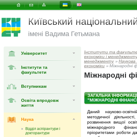
Київський національни
імені Вадима Гетьмана
Інститути та факульт
Університет
економiки i менеджмент
менеджменту
»
Наукова
економіки
»
Міжнародні ф
Інститути та
факультети
Міжнародні ф
Вступникам
ЗАГАЛЬНА ІНФОРМАЦІ
Освіта впродовж
"МІЖНАРОДНІ ФІНАНС
життя
Даний науково-освіт
методичної діяльност
Наука
розвинення вищої осві
міжнародного фінан
Відділ аспірантури і
пріоритетами роботи д
докторантури