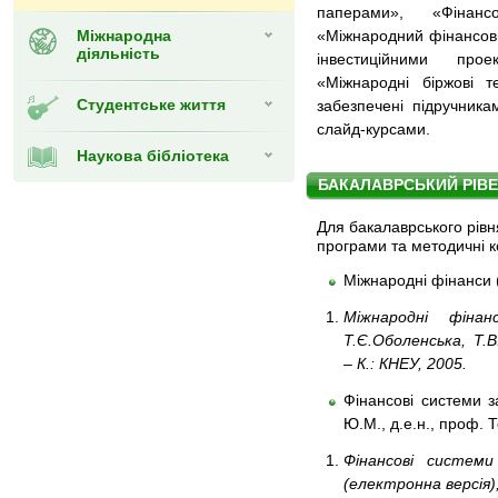
паперами», «Фінанс
Міжнародна
«Міжнародний фінансов
діяльність
інвестиційними прое
«Міжнародні біржові те
Студентське життя
забезпечені підручника
слайд-курсами.
Наукова бібліотека
БАКАЛАВРСЬКИЙ РІВ
Для бакалаврського рів
програми та методичні 
Міжнародні фінанси (к
Міжнародні фінан
Т.Є.Оболенська, Т.В
– К.: КНЕУ, 2005.
Фінансові системи за
Ю.М., д.е.н., проф. Т
Фінансові системи 
(електронна версія), 