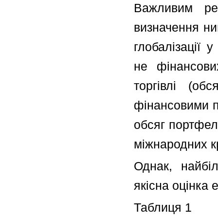
Важливим рез
визначення ни
глобалізації 
не фінансови
торгівлі (обс
фінансовими п
обсяг портфел
міжнародних к
Однак, найбі
якісна оцінка е
Таблиця 1