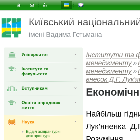
Київський національни
імені Вадима Гетьмана
Інститути та 
Університет
менеджменту
»
Інститути та
менеджменту
»
факультети
внесок Д.Г. Лук'
Вступникам
Економічн
Освіта впродовж
життя
Найбільш гідн
Наука
Лук’яненка Д.
Відділ аспірантури і
докторантури
Розуміння 