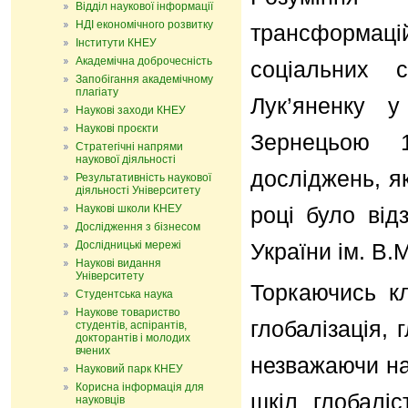
Відділ наукової інформації
НДІ економічного розвитку
трансформаці
Інститути КНЕУ
Академічна доброчесність
соціальних 
Запобігання академічному
плагіату
Лук’яненку у
Наукові заходи КНЕУ
Наукові проєкти
Зернецьою
Стратегічні напрями
наукової діяльності
досліджень, як
Результативність наукової
діяльності Університету
Наукові школи КНЕУ
році було від
Дослідження з бізнесом
Дослідницькі мережі
України ім. В.
Наукові видання
Університету
Торкаючись кл
Студентська наука
Наукове товариство
глобалізація, 
студентів, аспірантів,
докторантів і молодих
вчених
незважаючи на 
Науковий парк КНЕУ
Корисна інформація для
шкіл глобаліс
науковців