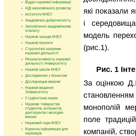
Відділ наукової інформації
НДІ економічного розвитку
які показали 
Інститути КНЕУ
Академічна доброчесність
і середовища
Запобігання академічному
плагіату
модель перехо
Наукові заходи КНЕУ
Наукові проєкти
(рис.1).
Стратегічні напрями
наукової діяльності
Результативність наукової
діяльності Університету
Рис. 1 Інт
Наукові школи КНЕУ
Дослідження з бізнесом
За оцінкою Д.
Дослідницькі мережі
Наукові видання
Університету
становлення
Студентська наука
Наукове товариство
монополій ме
студентів, аспірантів,
докторантів і молодих
вчених
поле традицій
Науковий парк КНЕУ
Корисна інформація для
компаній, ство
науковців