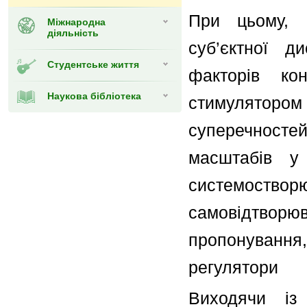
При цьому, г
Міжнародна
діяльність
суб’єктної д
Студентське життя
факторів ко
Наукова бібліотека
стимулятором
суперечностей
масштабів у
системоствор
самовідтворю
пропонування, 
регулятори
Виходячи із 