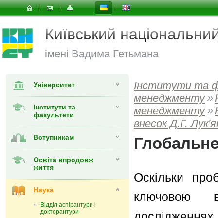
Київський національни
імені Вадима Гетьмана
Інститути та 
Університет
менеджменту
»
Інститути та
менеджменту
»
факультети
внесок Д.Г. Лук'
Вступникам
Глобальне
Освіта впродовж
життя
Оскільки про
Наука
ключовою в
Відділ аспірантури і
докторантури
дослідженнях,