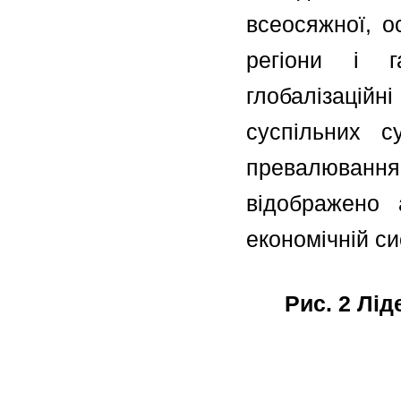
всеосяжної, о
регіони і г
глобалізацій
суспільних с
превалювання
відображено 
економічній си
Рис. 2 Лід