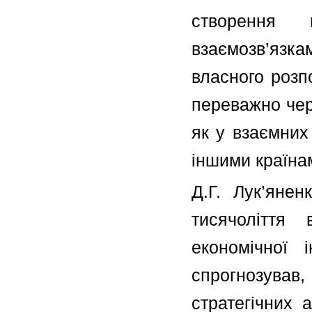
створення 
взаємозв’язк
власного розп
переважно чер
як у взаємних
іншими країнам
Д.Г. Лук’янен
тисячоліття 
економічної 
спрогнозува
стратегічних 