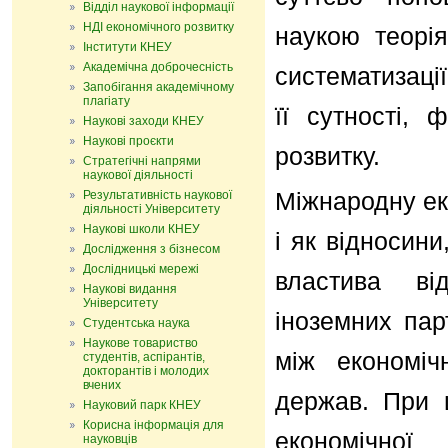
Відділ наукової інформації
НДІ економічного розвитку
наукою теорія
Інститути КНЕУ
Академічна доброчесність
систематизаці
Запобігання академічному
плагіату
її сутності, 
Наукові заходи КНЕУ
Наукові проєкти
розвитку.
Стратегічні напрями
наукової діяльності
Міжнародну ек
Результативність наукової
діяльності Університету
Наукові школи КНЕУ
і як відносин
Дослідження з бізнесом
Дослідницькі мережі
властива від
Наукові видання
Університету
іноземних пар
Студентська наука
Наукове товариство
між економіч
студентів, аспірантів,
докторантів і молодих
вчених
держав. При ц
Науковий парк КНЕУ
Корисна інформація для
економічної 
науковців