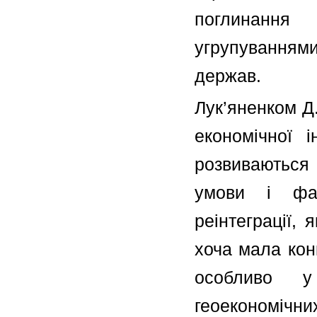
поглинання
угрупуваннями
держав.
Лук’яненком Д
економічної і
розвиваються 
умови і фак
реінтеграції,
хоча мала кон
особливо у
геоекономічних