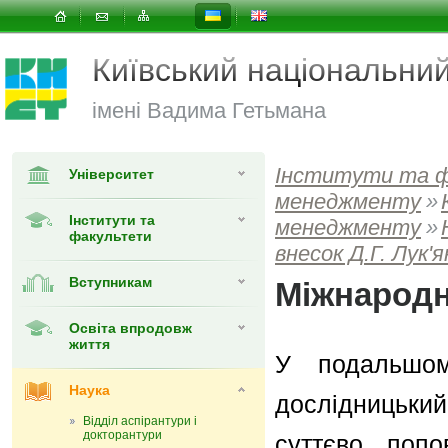
Київський національни
імені Вадима Гетьмана
Інститути та 
Університет
менеджменту
»
Інститути та
менеджменту
»
факультети
внесок Д.Г. Лук'
Вступникам
Міжнародн
Освіта впродовж
життя
У подальшом
Наука
дослідницький
Відділ аспірантури і
докторантури
суттєво попо