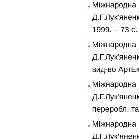
Міжнародн
Д.Г.Лук'янен
1999. – 73 с.
Міжнародн
Д.Г.Лук'янен
вид-во АртЕк
Міжнародн
Д.Г.Лук'янен
переробл. та
Міжнародна 
Д.Г.Лук’янен