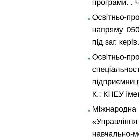
програми. . Ч
Освітньо-пр
напряму 050
під заг. кері
Освітньо-пр
спеціальн
підприємництв
К.: КНЕУ іме
Міжнародн
«Управління 
навчально-м