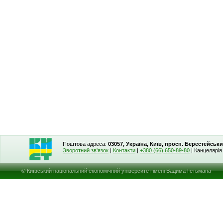
Поштова адреса:
03057, Україна, Київ, просп. Берестейськи
Зворотний зв'язок
|
Контакти
|
+380 (66) 650-89-80
| Канцелярі
© Київський національний економічний університет імені Вадима Гетьмана