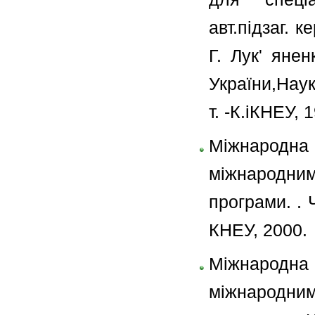
авт.підзаг. к
Г. Лук' янен
України,Наук.
т. -К.іКНЕУ, 1
Міжнародн
міжнародним
програми. . Ч
КНЕУ, 2000.
Міжнародн
міжнародним