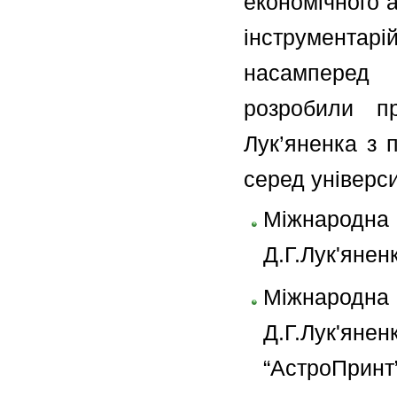
економічного 
інструментарі
насамперед 
розробили пр
Лук’яненка з
серед універси
Міжнародн
Д.Г.Лук'янен
Міжнародн
Д.Г.Лук'ян
“АстроПринт”