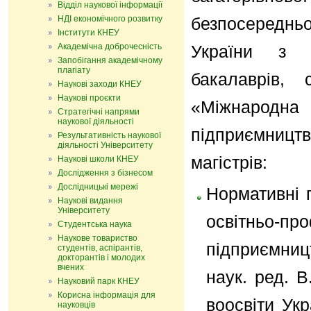
Відділ наукової інформації
НДІ економічного розвитку
безпосередньо
Інститути КНЕУ
Академічна доброчесність
України з о
Запобігання академічному
плагіату
бакалаврів, 
Наукові заходи КНЕУ
Наукові проєкти
«Міжнародна
Стратегічні напрями
наукової діяльності
підприємництв
Результативність наукової
діяльності Університету
магістрів:
Наукові школи КНЕУ
Дослідження з бізнесом
Дослідницькі мережі
Нормативні 
Наукові видання
Університету
освітньо-про
Студентська наука
Наукове товариство
підприємницт
студентів, аспірантів,
докторантів і молодих
вчених
наук. ред. В
Науковий парк КНЕУ
Корисна інформація для
воосвіти Укр
науковців