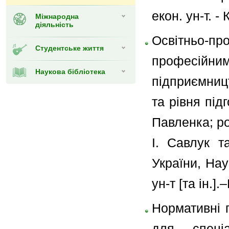
екон. ун-т. - 
Міжнародна
діяльність
Освітньо-
Студентське життя
професійни
Наукова бібліотека
підприємниц
та рівня підг
Павленка; ро
І. Савлук т
України, Наук
ун-т [та ін.]
Нормативні 
для спеціа