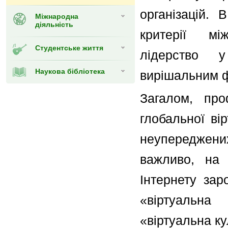
організацій. 
Міжнародна
діяльність
критерії мі
Студентське життя
лідерство у
Наукова бібліотека
вирішальним ф
Загалом, про
глобальної ві
неупереджени
важливо, на 
Інтернету зар
«віртуальна
«віртуальна ку