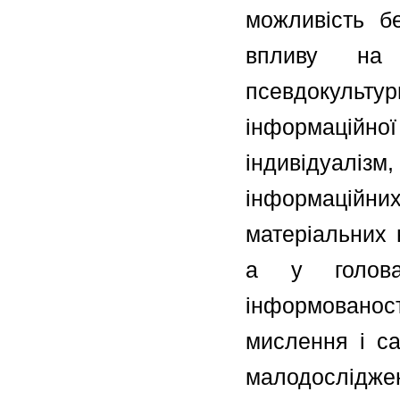
можливість бе
впливу на 
псевдокульт
інформаційн
індивідуаліз
інформаційни
матеріальних 
а у головах
інформовано
мислення і са
малодослідж