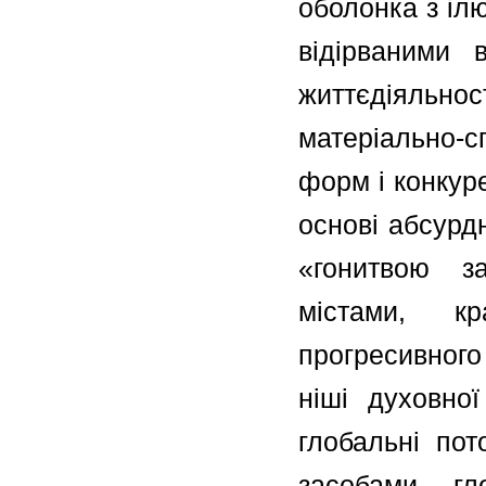
оболонка з іл
відірваними 
життєдіяльнос
матеріально-с
форм і конкуре
основі абсурд
«гонитвою за
містами, кр
прогресивного 
ніші духовно
глобальні пот
засобами гл