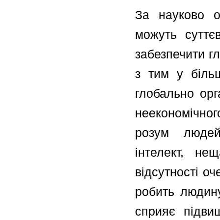
За науково об
можуть суттєв
забезпечити г
з тим у біль
глобально орг
неекономічног
розум людей 
інтелект, не
відсутності о
робить людину
сприяє підвищ