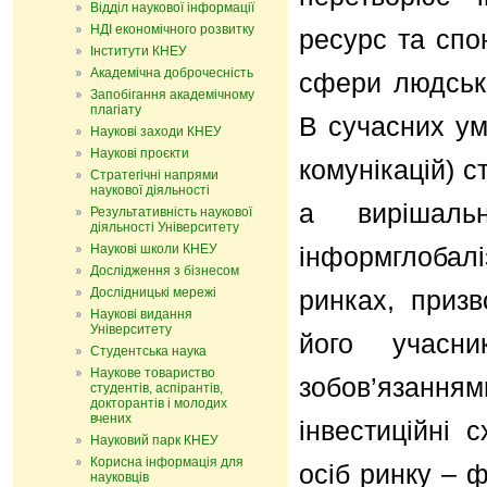
Відділ наукової інформації
НДІ економічного розвитку
ресурс та спо
Інститути КНЕУ
Академічна доброчесність
сфери людсько
Запобігання академічному
плагіату
В сучасних ум
Наукові заходи КНЕУ
Наукові проєкти
комунікацій) 
Стратегічні напрями
наукової діяльності
а вирішаль
Результативність наукової
діяльності Університету
Наукові школи КНЕУ
інформглобалі
Дослідження з бізнесом
Дослідницькі мережі
ринках, призв
Наукові видання
Університету
його учасни
Студентська наука
Наукове товариство
зобов’язанн
студентів, аспірантів,
докторантів і молодих
вчених
інвестиційні 
Науковий парк КНЕУ
Корисна інформація для
осіб ринку – ф
науковців