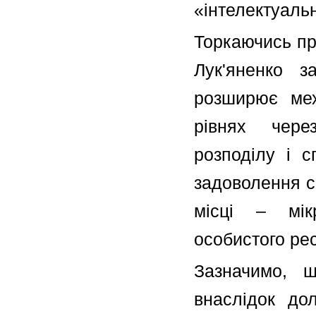
«інтелектуальн
Торкаючись про
Лук'яненко з
розширює мех
рівнях чере
розподілу і с
задоволення с
місці – мік
особистого рес
Зазначимо, 
внаслідок до