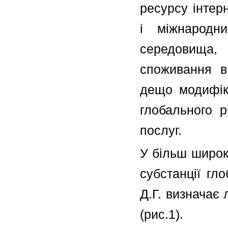
ресурсу інтер
і міжнародних
середовища,
споживання в 
дещо модифіко
глобального 
послуг.
У більш широко
субстанції гл
Д.Г. визначає
(рис.1).