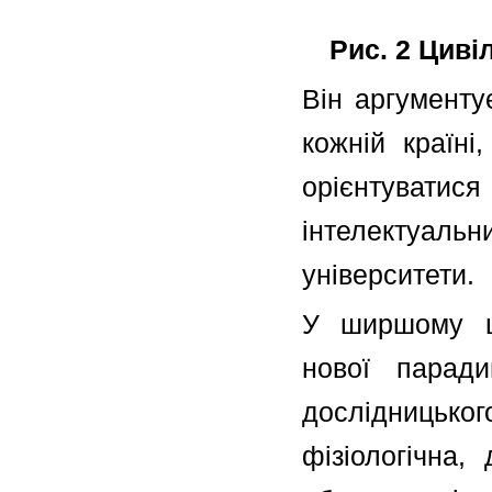
Рис. 2 Циві
Він аргументу
кожній країні
орієнтуватися
інтелектуальн
університети.
У ширшому ци
нової паради
дослідницьк
фізіологічна,