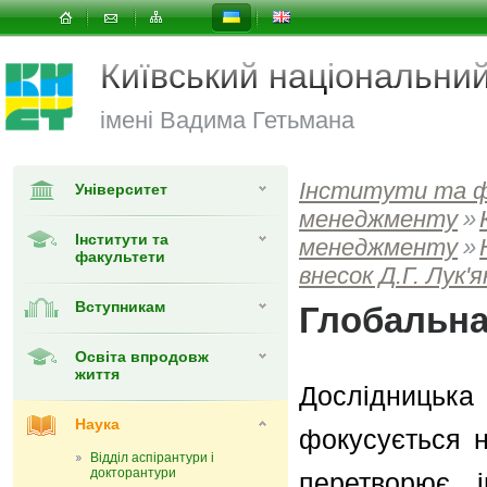
Київський національни
імені Вадима Гетьмана
Інститути та 
Університет
менеджменту
»
Інститути та
менеджменту
»
факультети
внесок Д.Г. Лук'
Вступникам
Глобальна
Освіта впродовж
життя
Дослідницька 
Наука
фокусується н
Відділ аспірантури і
докторантури
перетворює 